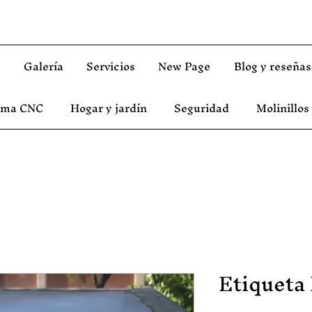
s
Galería
Servicios
New Page
Blog y reseñas
asma CNC
Hogar y jardín
Seguridad
Molinillos
Etiqueta