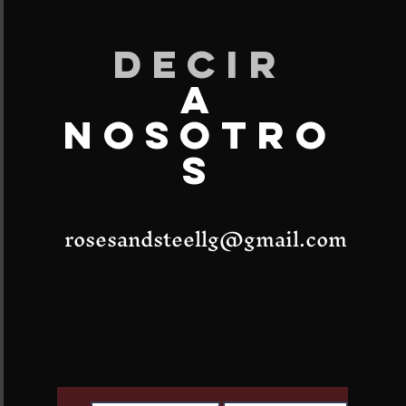
DECIR
A
NOSOTRO
S
rosesandsteellg@gmail.com