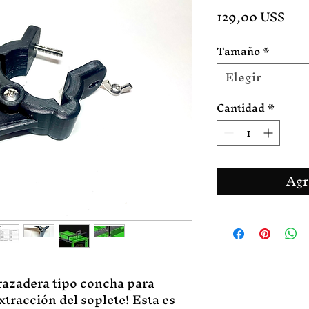
Pre
129,00 US$
Tamaño
*
Elegir
Cantidad
*
Agr
razadera tipo concha para
extracción del soplete! Esta es