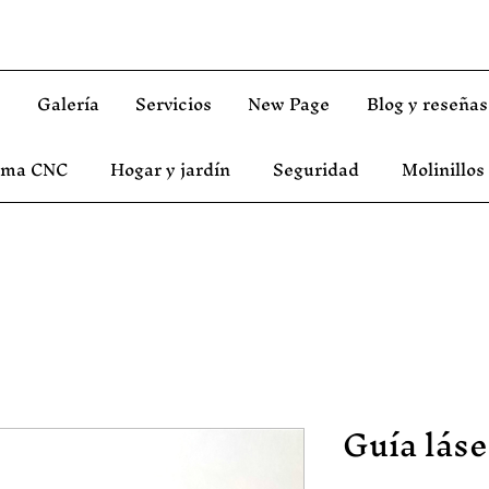
s
Galería
Servicios
New Page
Blog y reseñas
asma CNC
Hogar y jardín
Seguridad
Molinillos
Guía lás