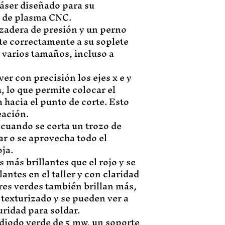
láser diseñado para su
e de plasma CNC.
zadera de presión y un perno
te correctamente a su soplete
 varios tamaños, incluso a
er con precisión los ejes x e y
, lo que permite colocar el
a hacia el punto de corte. Esto
eación.
s cuando se corta un trozo de
tar o se aprovecha todo el
ja.
 más brillantes que el rojo y se
antes en el taller y con claridad
res verdes también brillan más,
 texturizado y se pueden ver a
uridad para soldar.
 diodo verde de 5 mw, un soporte