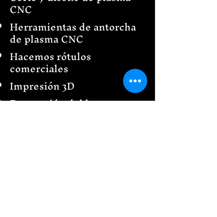
CNC
Herramientas de antorcha
de plasma CNC
Hacemos rótulos
comerciales
Impresión 3D
Decoración del hogar
Diseño e instalación de
cercas
Barandillas
Creaciones de jardín
& más
Envíanos un mensaje
¡Nos encantaría ver tus
ideas de diseño!